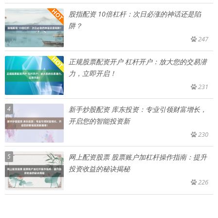
股指配资 10倍杠杆：次日必涨的神话还是陷
阱？
247
正规股票配资开户 杠杆开户：放大您的交易潜
力，立即开启！
231
4
新手炒股配资 库东投资：专业引领财富增长，
开启您的智能投资新
230
5
网上配资股票 股票账户加杠杆操作指南：提升
投资收益的秘诀揭秘
226