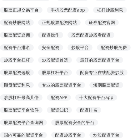
股票正规交易平台
手机股票配资app
杠杆炒股利息
配资炒股网站
正规股票配资网站
证券配资官网
股票配资返佣
配资操作
股票配资炒股看配资
配资平台排名
安全配资
炒股平台
配资炒股免费
炒股平台杠杆
炒股配资首选
最好的股票配资平台
股票配资选股
股票杠杆平台
配资专业在线配资炒股
期货配资利息
专业的股票配资平台
短期股票配资
炒股杠杆最高几倍
配资APP
十大配资平台app
股票配资平台软件
配资知识
配资排名
股票配资平台查询网
股票配资安全的平台
国内可靠的配资平台
配资炒股平台
炒股配资平台