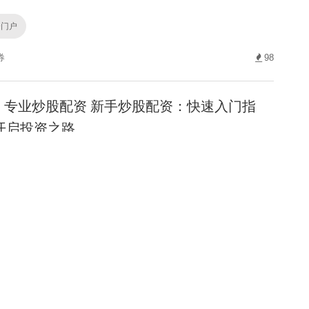
资门户
券
98
专业炒股配资 新手炒股配资：快速入门指
开启投资之路
股配资
72
配资安全炒股配资门户 不差钱时代：财富自
活选择与智慧投资之道
全炒股配资门户