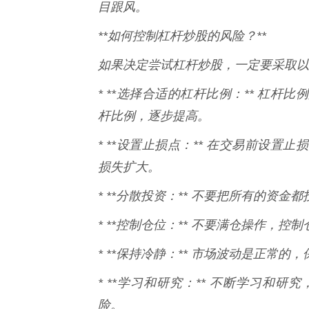
目跟风。
**如何控制杠杆炒股的风险？**
如果决定尝试杠杆炒股，一定要采取以
* **选择合适的杠杆比例：** 杠
杆比例，逐步提高。
* **设置止损点：** 在交易前设
损失扩大。
* **分散投资：** 不要把所有的资
* **控制仓位：** 不要满仓操作，控
* **保持冷静：** 市场波动是正常
* **学习和研究：** 不断学习和
险。