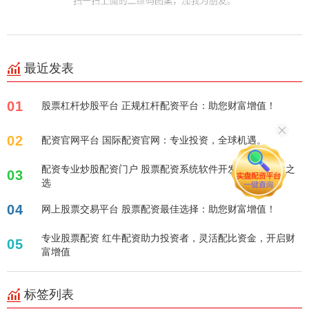
最近发表
01
股票杠杆炒股平台 正规杠杆配资平台：助您财富增值！
02
配资官网平台 国际配资官网：专业投资，全球机遇。
配资专业炒股配资门户 股票配资系统软件开发：专业高效之
03
选
04
网上股票交易平台 股票配资最佳选择：助您财富增值！
专业股票配资 红牛配资助力投资者，灵活配比资金，开启财
05
富增值
标签列表