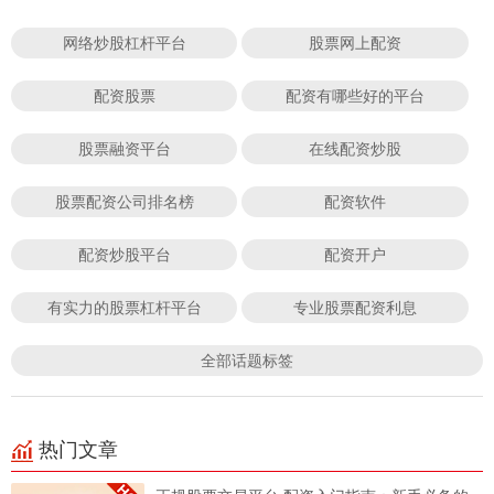
网络炒股杠杆平台
股票网上配资
配资股票
配资有哪些好的平台
股票融资平台
在线配资炒股
股票配资公司排名榜
配资软件
配资炒股平台
配资开户
有实力的股票杠杆平台
专业股票配资利息
全部话题标签
热门文章