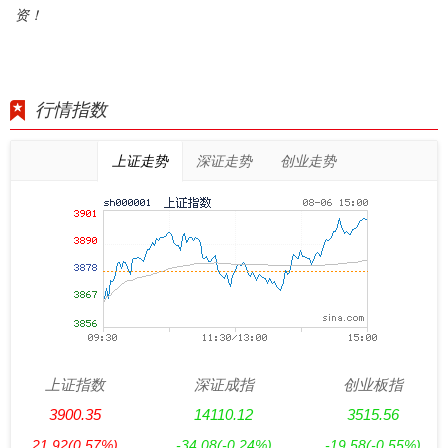
资！
行情指数
上证走势
深证走势
创业走势
上证指数
深证成指
创业板指
3900.35
14110.12
3515.56
21.92
(0.57%)
-34.08
(-0.24%)
-19.58
(-0.55%)