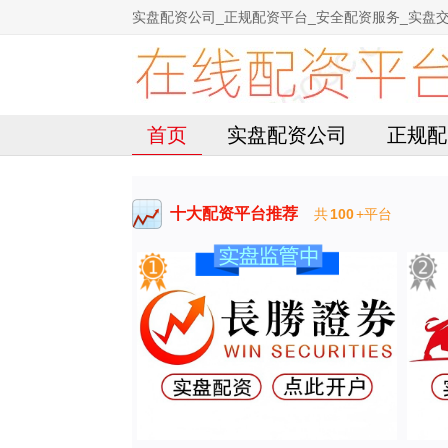
实盘配资公司_正规配资平台_安全配资服务_实盘
首页
实盘配资公司
正规配
十大配资平台推荐
共
100
+平台