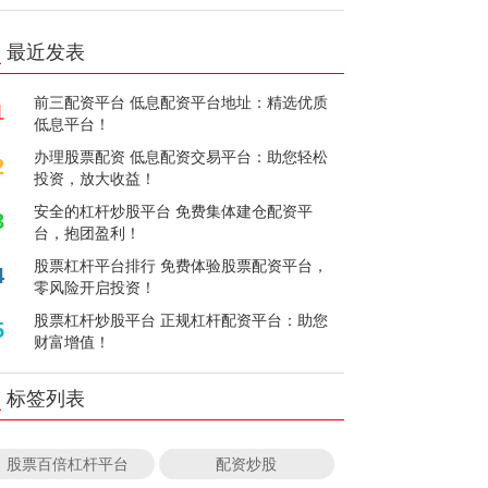
最近发表
前三配资平台 低息配资平台地址：精选优质
1
低息平台！
办理股票配资 低息配资交易平台：助您轻松
2
投资，放大收益！
安全的杠杆炒股平台 免费集体建仓配资平
3
台，抱团盈利！
股票杠杆平台排行 免费体验股票配资平台，
4
零风险开启投资！
股票杠杆炒股平台 正规杠杆配资平台：助您
5
财富增值！
标签列表
股票百倍杠杆平台
配资炒股