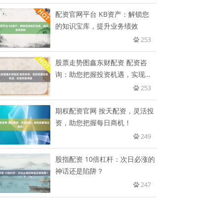
配资官网平台 KB资产：解锁您
的知识宝库，提升业务绩效
253
股票走势图鑫东财配资 配资咨
询：助您把握投资机遇，实现财
富增
253
期权配资官网 按天配资，灵活投
资，助您把握每日商机！
249
股指配资 10倍杠杆：次日必涨的
神话还是陷阱？
247