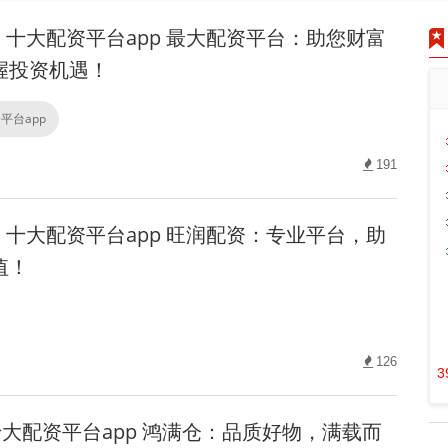
十大配资平台app 最大配资平台：助您财富
握投资机遇！
平台app
191
十大配资平台app 旺润配资：专业平台，助
值！
126
3
大配资平台app 鸿满仓：品质好物，满载而