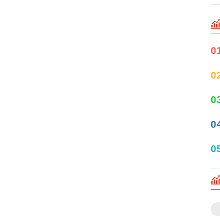
0
0
0
0
0