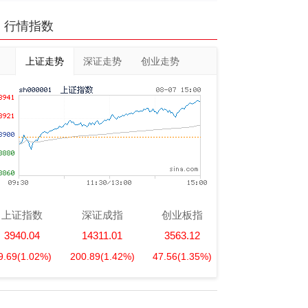
行情指数
上证走势
深证走势
创业走势
上证指数
深证成指
创业板指
3940.04
14311.01
3563.12
9.69
(1.02%)
200.89
(1.42%)
47.56
(1.35%)